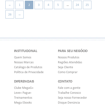
←
1
2
3
4
5
…
24
25
26
→
INSTITUCIONAL
PARA SEU NEGÓCIO
Quem Somos
Nossos Produtos
Nossas Marcas
Regiões Atendidas
Catálogo de Produtos
Seja Cliente
Política de Privacidade
Como Comprar
DIFERENCIAIS
CONTATO
Clube MegaG+
Fale com a gente
Leve+ Pague-
Trabalhe Conosco
Treinamentos
Seja nosso Fornecedor
Mega Ebooks
Disque Denúncia