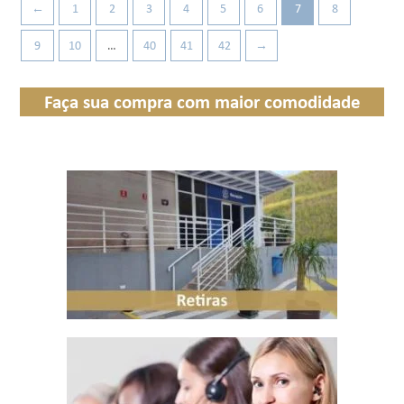
←
1
2
3
4
5
6
7
8
9
10
…
40
41
42
→
Faça sua compra com maior comodidade