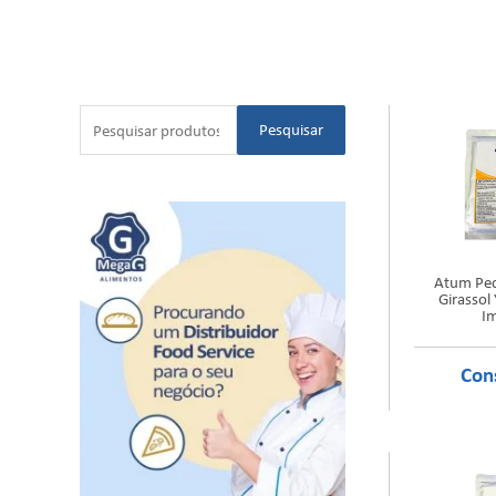
Pesquisar
Atum Ped
Girassol
I