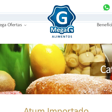
MegaG
ga Ofertas
Benefíc
Atum Importado