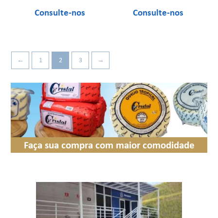
←
1
2
3
→
Faça sua compra com maior comodidade