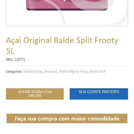
Açai Original Balde Split Frooty
5L
SKU:
13771
Categorias:
Doces/Frutas
,
Produtos
,
Retira Página Teste
,
Retira VGP
ACESSE NOSSA LOJA
SEJA CLIENTE PARCEIRO
ONLINE
Faça sua compra com maior comodidade