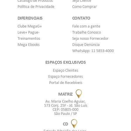
Catálogo de Produtos
Seja Cliente
Política de Privacidade
Como Comprar
DIFERENCIAIS
CONTATO
Clube MegaG+
Fale com a gente
Leve+ Pague-
Trabalhe Conosco
Treinamentos
Seja nosso Fornecedor
Mega Ebooks
Disque Denúncia
WhatsApp: 11 5853-4000
ESPAÇOS EXCLUSIVOS
Espaço Clientes
Espaço Fornecedores
Portal de Recebíveis
MATRIZ
Av. Maria Coelho Aguiar,
573 Conj. 25F - Jd. São Luís
CEP: 05805-000
São Paulo / SP
CD