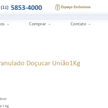
5853-4000
Espaço Exclusivos
(11)
ios
Comprar
Contato
Granulado Doçucar União1Kg
vácuo
e 1 Kg