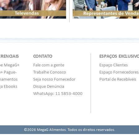
ERENCIAIS
CONTATO
ESPAÇOS EXCLUSIV
be MegaG+
Fale com a gente
Espaço Clientes
e+ Pague-
Trabalhe Conosco
Espaço Fornecedores
inamentos
Seja nosso Fornecedor
Portal de Recebíveis
a Ebooks
Disque Denúncia
WhatsApp: 11 5853-4000
©2026 MegaG Alimentos. Todos os direitos reservados.