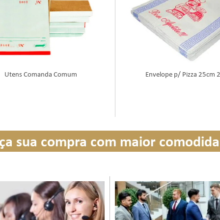
Utens Comanda Comum
Envelope p/ Pizza 25cm 
ça sua compra com maior comodid