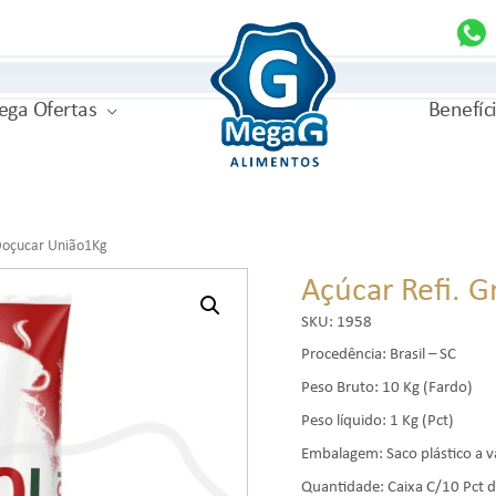
MegaG
ga Ofertas
Benefíc
 Doçucar União1Kg
Açúcar Refi. 
SKU:
1958
Procedência: Brasil – SC
Peso Bruto: 10 Kg (Fardo)
Peso líquido: 1 Kg (Pct)
Embalagem: Saco plástico a 
Quantidade: Caixa C/10 Pct d