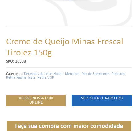
Creme de Queijo Minas Frescal
Tirolez 150g
SKU:
16898
Categorias:
Derivados de Leite
,
Hotéis
,
Mercados
,
Mix de Segmentos
,
Produtos
,
Retira Página Teste
,
Retira VGP
ACESSE NOSSA LOJA
SEJA CLIENTE PARCEIRO
ONLINE
Faça sua compra com maior comodidade