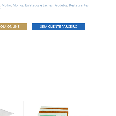
,
Molho
,
Molhos, Enlatados e Sachês
,
Produtos
,
Restaurantes
,
P
LOJA ONLINE
SEJA CLIENTE PARCEIRO