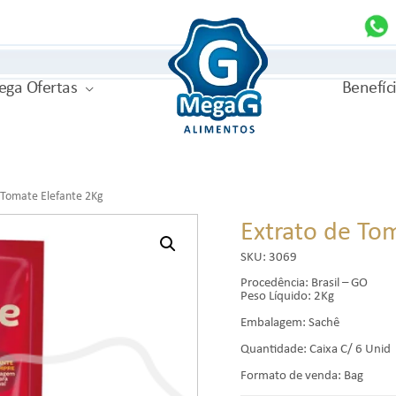
MegaG
ga Ofertas
Benefíc
 Tomate Elefante 2Kg
Extrato de To
SKU:
3069
Procedência: Brasil – GO
Peso Líquido: 2Kg
Embalagem: Sachê
Quantidade: Caixa C/ 6 Unid
Formato de venda: Bag