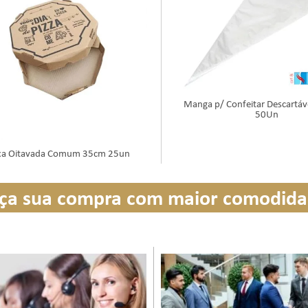
Manga p/ Confeitar Descartáv
50Un
xa Oitavada Comum 35cm 25un
ça sua compra com maior comodid