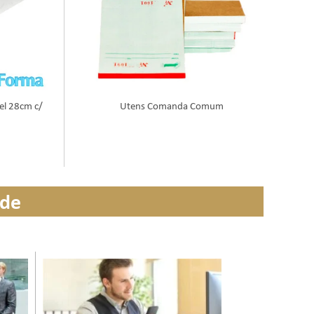
el 28cm c/
Utens Comanda Comum
ade