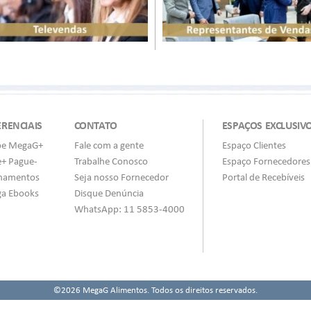
ERENCIAIS
CONTATO
ESPAÇOS EXCLUSIV
be MegaG+
Fale com a gente
Espaço Clientes
e+ Pague-
Trabalhe Conosco
Espaço Fornecedores
inamentos
Seja nosso Fornecedor
Portal de Recebíveis
a Ebooks
Disque Denúncia
WhatsApp: 11 5853-4000
©2026 MegaG Alimentos. Todos os direitos reservados.