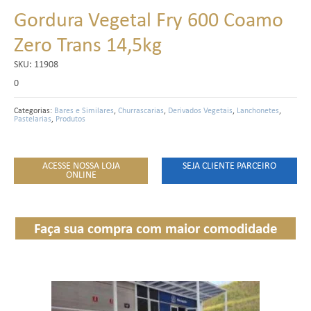
Gordura Vegetal Fry 600 Coamo
Zero Trans 14,5kg
SKU:
11908
0
Categorias:
Bares e Similares
,
Churrascarias
,
Derivados Vegetais
,
Lanchonetes
,
Pastelarias
,
Produtos
ACESSE NOSSA LOJA
SEJA CLIENTE PARCEIRO
ONLINE
Faça sua compra com maior comodidade