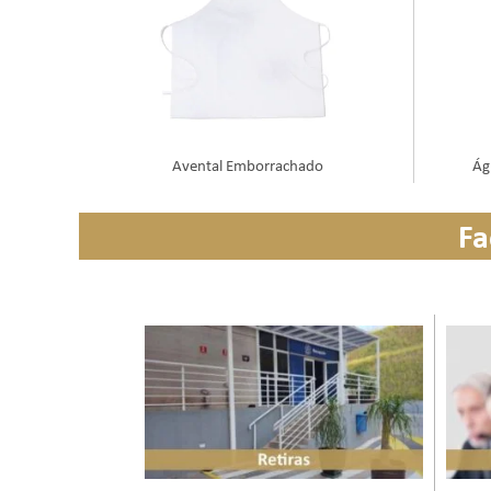
Ág
Avental Emborrachado
Fa