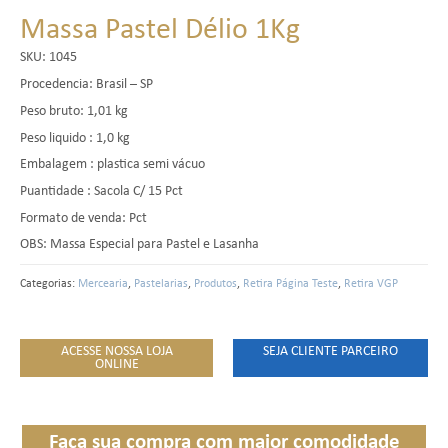
Massa Pastel Délio 1Kg
SKU:
1045
Procedencia: Brasil – SP
Peso bruto: 1,01 kg
Peso liquido : 1,0 kg
Embalagem : plastica semi vácuo
Puantidade : Sacola C/ 15 Pct
Formato de venda: Pct
OBS: Massa Especial para Pastel e Lasanha
Categorias:
Mercearia
,
Pastelarias
,
Produtos
,
Retira Página Teste
,
Retira VGP
ACESSE NOSSA LOJA
SEJA CLIENTE PARCEIRO
ONLINE
Faça sua compra com maior comodidade