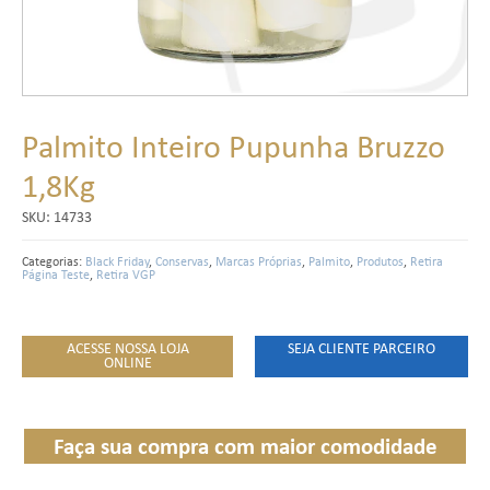
Palmito Inteiro Pupunha Bruzzo
1,8Kg
SKU:
14733
Categorias:
Black Friday
,
Conservas
,
Marcas Próprias
,
Palmito
,
Produtos
,
Retira
Página Teste
,
Retira VGP
ACESSE NOSSA LOJA
SEJA CLIENTE PARCEIRO
ONLINE
Faça sua compra com maior comodidade