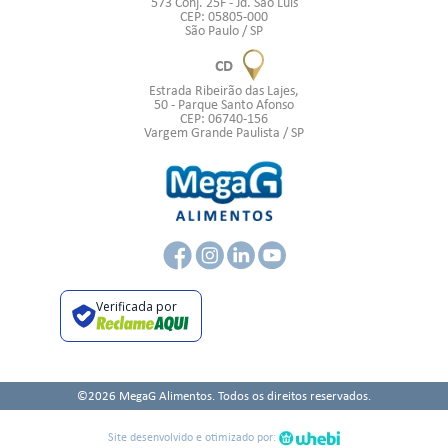
573 Conj. 25F - Jd. São Luís
CEP: 05805-000
São Paulo / SP
CD
Estrada Ribeirão das Lajes,
50 - Parque Santo Afonso
CEP: 06740-156
Vargem Grande Paulista / SP
Verificada por
©2026 MegaG Alimentos. Todos os direitos reservados.
Site desenvolvido e otimizado por: