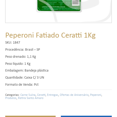
Peperoni Fatiado Ceratti 1Kg
SKU:
1847
Procedência: Brasil – SP
Peso drenado: 1,1 Kg
Peso líquido: 1 Kg
Embalagem: Bandeja plástica
Quantidade: Caixa C/ 3 UN
Formato de Venda: Pct
Categorias:
Carne Suína
,
Ceratti
,
Entregas
,
Ofertas de Aniversário
,
Peperoni
,
Produtos
,
Retira Santo Amaro