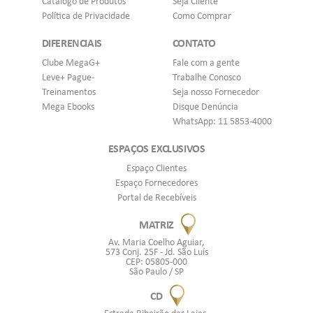
Catálogo de Produtos
Seja Cliente
Política de Privacidade
Como Comprar
DIFERENCIAIS
CONTATO
Clube MegaG+
Fale com a gente
Leve+ Pague-
Trabalhe Conosco
Treinamentos
Seja nosso Fornecedor
Mega Ebooks
Disque Denúncia
WhatsApp: 11 5853-4000
ESPAÇOS EXCLUSIVOS
Espaço Clientes
Espaço Fornecedores
Portal de Recebíveis
MATRIZ
Av. Maria Coelho Aguiar,
573 Conj. 25F - Jd. São Luís
CEP: 05805-000
São Paulo / SP
CD