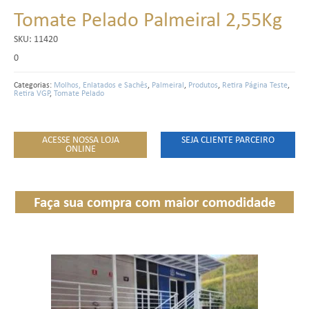
Tomate Pelado Palmeiral 2,55Kg
SKU:
11420
0
Categorias:
Molhos, Enlatados e Sachês
,
Palmeiral
,
Produtos
,
Retira Página Teste
,
Retira VGP
,
Tomate Pelado
ACESSE NOSSA LOJA
SEJA CLIENTE PARCEIRO
ONLINE
Faça sua compra com maior comodidade