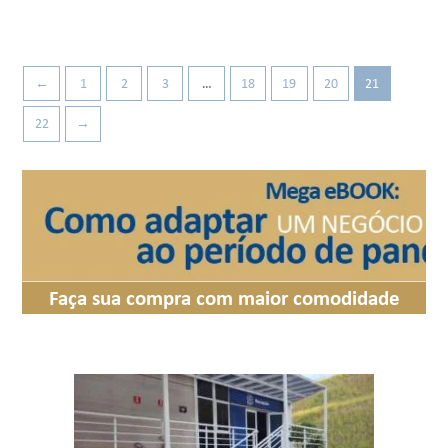
←
1
2
3
…
18
19
20
21
22
→
Faça sua compra com maior comodidade