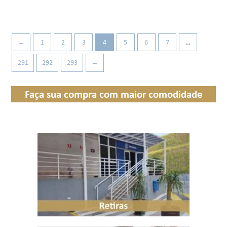
←
1
2
3
4
5
6
7
…
291
292
293
→
Faça sua compra com maior comodidade