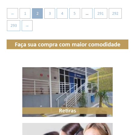
←
1
2
3
4
5
…
291
292
293
→
Faça sua compra com maior comodidade