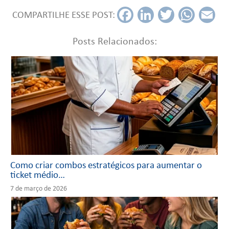
COMPARTILHE ESSE POST:
Fac
Link
Twit
Wh
Em
ebo
edI
ter
ats
ail
Posts Relacionados:
ok
n
App
Como criar combos estratégicos para aumentar o
ticket médio…
7 de março de 2026