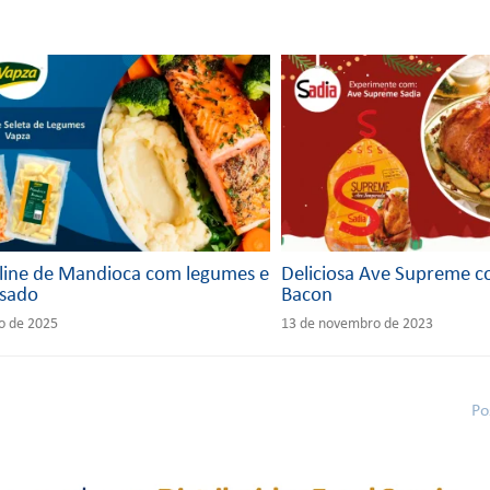
ebo
edI
ter
ats
ail
ok
n
App
ine de Mandioca com legumes e
Deliciosa Ave Supreme c
ssado
Bacon
o de 2025
13 de novembro de 2023
Po