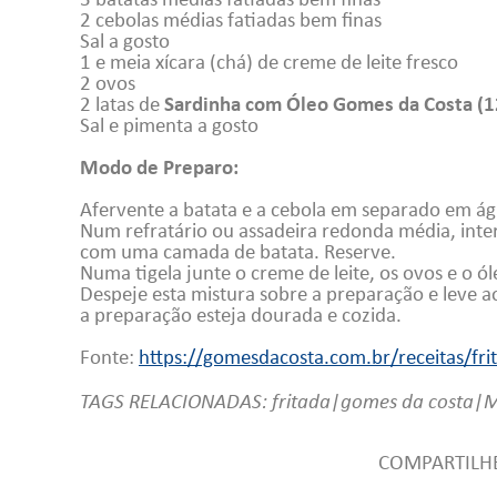
2 cebolas médias fatiadas bem finas
Sal a gosto
1 e meia xícara (chá) de creme de leite fresco
2 ovos
2 latas de
Sardinha com Óleo Gomes da Costa (1
Sal e pimenta a gosto
Modo de Preparo:
Afervente a batata e a cebola em separado em á
Num refratário ou assadeira redonda média, inte
com uma camada de batata. Reserve.
Numa tigela junte o creme de leite, os ovos e o ó
Despeje esta mistura sobre a preparação e leve 
a preparação esteja dourada e cozida.
Fonte:
https://gomesdacosta.com.br/receitas/fr
TAGS RELACIONADAS:
fritada|gomes da costa|
COMPARTILHE