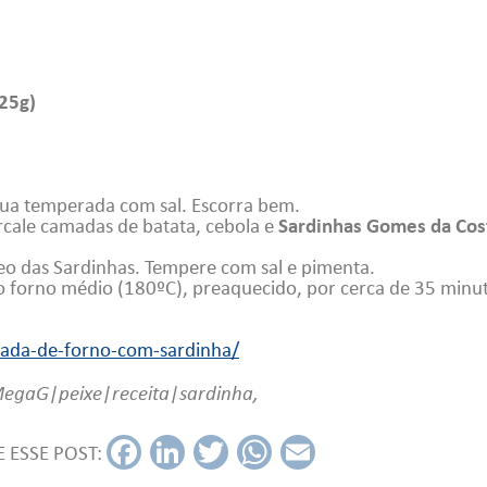
25g)
gua temperada com sal. Escorra bem.
rcale camadas de batata, cebola e
Sardinhas Gomes da Cos
leo das Sardinhas. Tempere com sal e pimenta.
ao forno médio (180ºC), preaquecido, por cerca de 35 minu
itada-de-forno-com-sardinha/
MegaG|peixe|receita|sardinha
,
 ESSE POST:
Fac
Link
Twit
Wh
Em