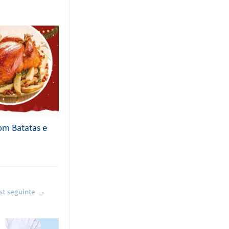
om Batatas e
st seguinte
→