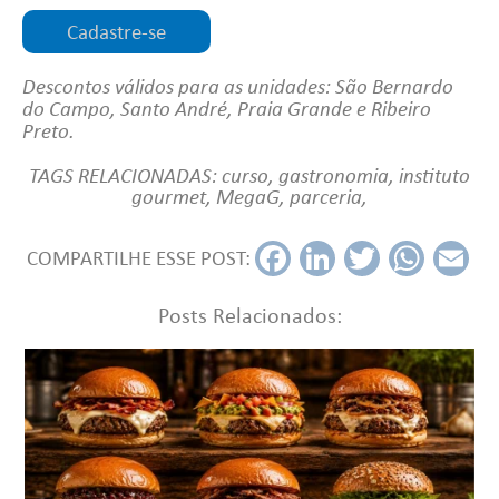
Cadastre-se
Descontos válidos para as unidades: São Bernardo
do Campo, Santo André, Praia Grande e Ribeiro
Preto.
TAGS RELACIONADAS:
curso
,
gastronomia
,
instituto
gourmet
,
MegaG
,
parceria
,
COMPARTILHE ESSE POST:
Fac
Link
Twit
Wh
Em
ebo
edI
ter
ats
ail
Posts Relacionados:
ok
n
App