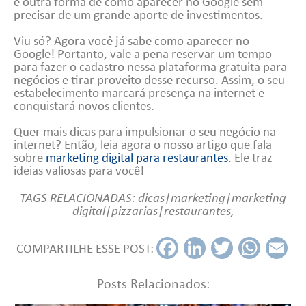
é outra forma de como aparecer no Google sem
precisar de um grande aporte de investimentos.
Viu só? Agora você já sabe como aparecer no
Google! Portanto, vale a pena reservar um tempo
para fazer o cadastro nessa plataforma gratuita para
negócios e tirar proveito desse recurso. Assim, o seu
estabelecimento marcará presença na internet e
conquistará novos clientes.
Quer mais dicas para impulsionar o seu negócio na
internet? Então, leia agora o nosso artigo que fala
sobre
marketing digital para restaurantes
. Ele traz
ideias valiosas para você!
TAGS RELACIONADAS:
dicas|marketing|marketing
digital|pizzarias|restaurantes
,
COMPARTILHE ESSE POST:
Fac
Link
Twit
Wh
Em
ebo
edI
ter
ats
ail
Posts Relacionados:
ok
n
App