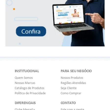
INSTITUCIONAL
PARA SEU NEGÓCIO
Quem Somos
Nossos Produtos
Nossas Marcas
Regiões Atendidas
Catálogo de Produtos
Seja Cliente
Política de Privacidade
Como Comprar
DIFERENCIAIS
CONTATO
Clube MegaG+
Fale com a gente